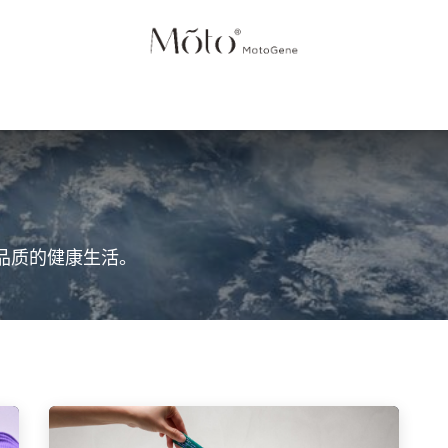
NTRIES
HOME
SCIENCE
PRODUCTS
ABOUT US
品质的健康生活。